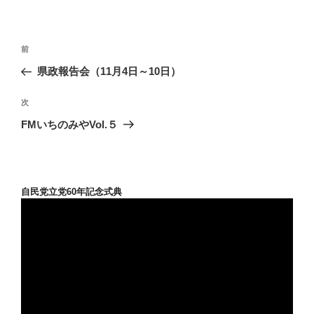
投
前
前
稿
の
県政報告会（11月4日～10日）
ナ
投
ビ
稿
次
次
ゲ
の
FMいちのみやVol.５
投
ー
稿
シ
ョ
自民党立党60年記念式典
ン
動
画
プ
レ
ー
ヤ
ー