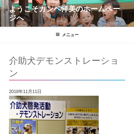
コ
ようこそカンベ洋美のホームペー
ン
ジへ
テ
ン
ツ
メニュー
へ
ス
キ
介助犬デモンストレーショ
ッ
プ
ン
2018年11月11日